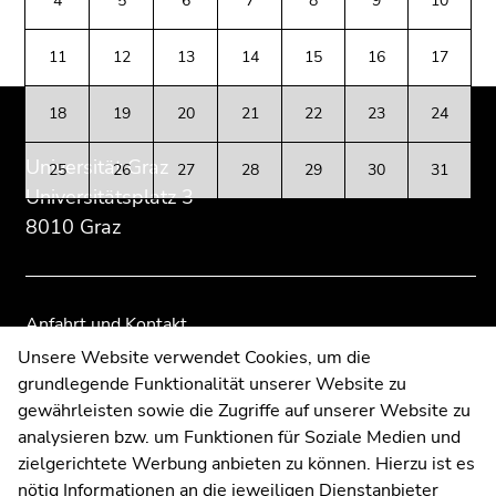
4
5
6
7
8
9
10
(Zugriffstaste
Zusatzinformationen:
Zur
Zur
5)
Übersicht
Übersicht
11
12
13
14
15
16
17
Zu
der
der
den
Seitenbereiche
Seitenbereiche
Seiteneinstellungen
18
19
20
21
22
23
24
(Benutzer/Sprache)
Universität Graz
(Zugriffstaste
25
26
27
28
29
30
31
8)
Universitätsplatz 3
Zur
8010 Graz
Suche
(Zugriffstaste
9)
Anfahrt und Kontakt
Ende
Kommunikation und Öffentlichkeitsarbeit
Unsere Website verwendet Cookies, um die
dieses
grundlegende Funktionalität unserer Website zu
Moodle
Seitenbereichs.
gewährleisten sowie die Zugriffe auf unserer Website zu
UNIGRAZonline
Zur
analysieren bzw. um Funktionen für Soziale Medien und
Impressum
Übersicht
zielgerichtete Werbung anbieten zu können. Hierzu ist es
Datenschutzerklärung
der
nötig Informationen an die jeweiligen Dienstanbieter