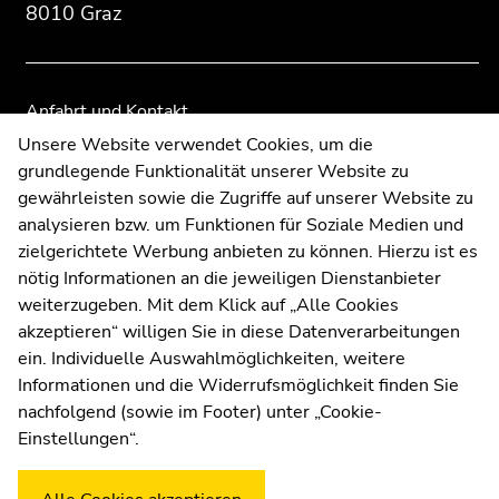
Übersicht
Übersicht
8010 Graz
der
der
Seitenbereiche
Seitenbereiche
Anfahrt und Kontakt
Kommunikation und Öffentlichkeitsarbeit
Unsere Website verwendet Cookies, um die
grundlegende Funktionalität unserer Website zu
Moodle
gewährleisten sowie die Zugriffe auf unserer Website zu
UNIGRAZonline
analysieren bzw. um Funktionen für Soziale Medien und
Impressum
zielgerichtete Werbung anbieten zu können. Hierzu ist es
Datenschutzerklärung
nötig Informationen an die jeweiligen Dienstanbieter
Cookie-Einstellungen
weiterzugeben. Mit dem Klick auf „Alle Cookies
Barrierefreiheitserklärung
akzeptieren“ willigen Sie in diese Datenverarbeitungen
ein. Individuelle Auswahlmöglichkeiten, weitere
Informationen und die Widerrufsmöglichkeit finden Sie
nachfolgend (sowie im Footer) unter „Cookie-
Wetterstation
Uni Graz
Einstellungen“.