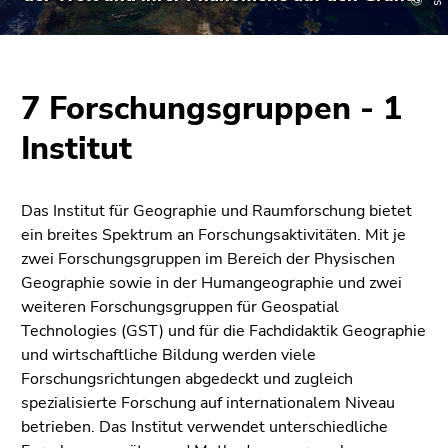
bestätigen
Sie diesen
Link.
Beginn
Zum
7 Forschungsgruppen - 1
des
Inhalt
Institut
Seitenbereichs:
(Zugriffstaste
Seitenbereiche:
1)
Zur
Das Institut für Geographie und Raumforschung bietet
Positionsanzeige
ein breites Spektrum an Forschungsaktivitäten.
Mit je
(Zugriffstaste
zwei Forschungsgruppen im Bereich der Physischen
2)
Geographie sowie in der Humangeographie und zwei
Zur
weiteren Forschungsgruppen für Geospatial
Hauptnavigation
Technologies (GST) und für die Fachdidaktik Geographie
(Zugriffstaste
und wirtschaftliche Bildung
werden viele
3)
Forschungsrichtungen abgedeckt und zugleich
Zur
spezialisierte Forschung auf internationalem Niveau
Unternavigation
betrieben. Das Institut verwendet unterschiedliche
(Zugriffstaste