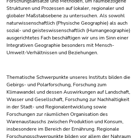
Forschungsansätze und Methoden, um raumbezogene
4)
Strukturen und Prozessen auf lokaler, regionaler und
Zu
globaler Maßstabsebene zu untersuchen. Als sowohl
den
naturwissenschaftlich (Physische Geographie) als auch
Zusatzinformationen
sozial- und geisteswissenschaftlich (Humangeographie)
(Zugriffstaste
ausgerichtetes Fach beschäftigen wir uns im Sinn einer
5)
Integrativen Geographie besonders mit Mensch-
Zu
Umwelt-Verhältnissen und Beziehungen.
den
Seiteneinstellungen
(Benutzer/Sprache)
(Zugriffstaste
Thematische Schwerpunkte unseres Instituts bilden die
8)
Gebirgs- und Polarforschung, Forschung zum
Zur
Klimawandel und dessen Auswirkungen auf Landschaft,
Suche
Wasser und Gesellschaft, Forschung zur Nachhaltigkeit
(Zugriffstaste
in der Stadt- und Regionalentwicklung sowie
9)
Forschungen zur räumlichen Organisation des
Warenaustauschs zwischen Produktion und Konsum,
Ende
insbesondere im Bereich der Ernährung. Regionale
dieses
Forschungsschwerpunkte bilden vor allem der Nahraum