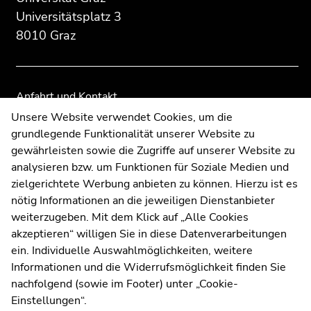
Zusatzinformationen:
Zur
Zur
Universitätsplatz 3
Übersicht
Übersicht
8010 Graz
der
der
Seitenbereiche
Seitenbereiche
Anfahrt und Kontakt
Kommunikation und Öffentlichkeitsarbeit
Unsere Website verwendet Cookies, um die
grundlegende Funktionalität unserer Website zu
Moodle
gewährleisten sowie die Zugriffe auf unserer Website zu
UNIGRAZonline
analysieren bzw. um Funktionen für Soziale Medien und
Impressum
zielgerichtete Werbung anbieten zu können. Hierzu ist es
Datenschutzerklärung
nötig Informationen an die jeweiligen Dienstanbieter
Cookie-Einstellungen
weiterzugeben. Mit dem Klick auf „Alle Cookies
Barrierefreiheitserklärung
akzeptieren“ willigen Sie in diese Datenverarbeitungen
ein. Individuelle Auswahlmöglichkeiten, weitere
Informationen und die Widerrufsmöglichkeit finden Sie
nachfolgend (sowie im Footer) unter „Cookie-
Wetterstation
Uni Graz
Einstellungen“.