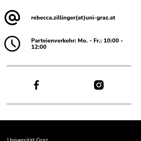
rebecca.zillinger(at)uni-graz.at
Parteienverkehr: Mo. - Fr.: 10:00 -
12:00
Social
Media:
Beginn
Ende
Ende
des
dieses
dieses
Seitenbereichs:
Seitenbereichs.
Seitenbereichs.
Universität Graz