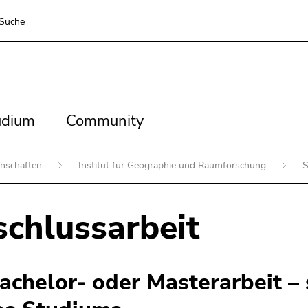
Suche
dium
Community
udium
Community
enschaften
Institut für Geographie und Raumforschung
S
chlussarbeit
chelor- oder Masterarbeit – si