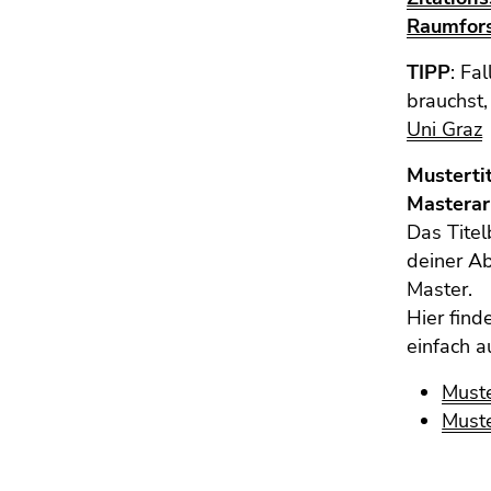
4)
Raumfor
Zu
den
TIPP
: Fa
Zusatzinformationen
brauchst,
(Zugriffstaste
Uni Graz
5)
Zu
Mustertit
den
Masterar
Seiteneinstellungen
Das Titel
(Benutzer/Sprache)
deiner Ab
(Zugriffstaste
Master.
8)
Hier fin
Zur
einfach a
Suche
(Zugriffstaste
Muste
9)
Muste
Ende
dieses